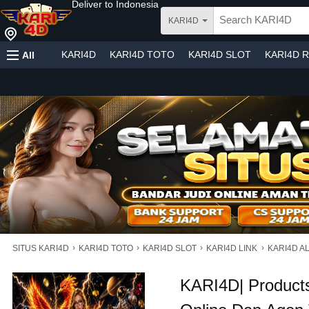
Deliver to
Indonesia
KARI4D
KARI4D
KARI4D TOTO
KARI4D SLOT
KARI4D 
All
›
›
›
›
SITUS KARI4D
KARI4D TOTO
KARI4D SLOT
KARI4D LINK
KARI4D A
KARI4D| Products