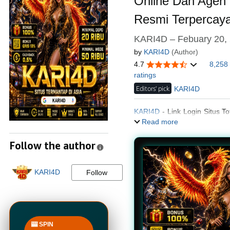
Online Dan Agen 
Resmi Terpercay
KARI4D – Febuary 20,
by
KARI4D
(Author)
4.7
8,258
ratings
Editors' pick
KARI4D
KARI4D
- Link Login Situs To
4D Terpercaya Terlengkap.
Read more
Follow the author
KARI4D
Follow
🎰 SPIN