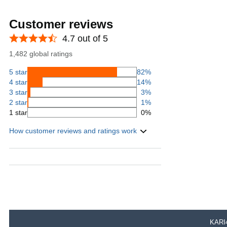
Customer reviews
4.7 out of 5
1,482 global ratings
5 star
82%
4 star
14%
3 star
3%
2 star
1%
1 star
0%
How customer reviews and ratings work
KARI