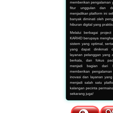
memberikan pengalaman y
fitur unggulan dan du
menjadikan platform ini se
banyak diminati oleh pen
hiburan digital yang prakti
Melalui berbagai projec
KARI4D berupaya menghadir
sistem yang optimal, sert
yang dapat dinikmati
layanan pelanggan yang ak
berkala, dan fokus p
menjadi bagian dari
memberikan pengalaman 
inovasi dan layanan yan
menjadi salah satu platf
kalangan pecinta permaina
sekarang juga!